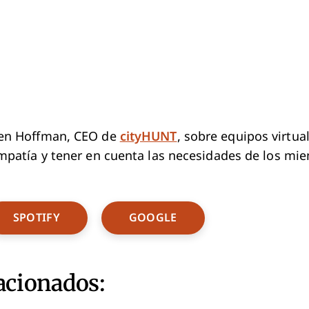
Ben Hoffman, CEO de
cityHUNT
, sobre equipos virtua
mpatía y tener en cuenta las necesidades de los mi
w Window
Opens New Window
Opens New Window
SPOTIFY
GOOGLE
acionados: