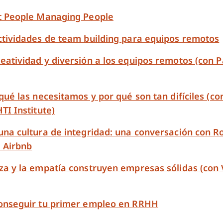
t People Managing People
ctividades de team building para equipos remotos
eatividad y diversión a los equipos remotos (con 
qué las necesitamos y por qué son tan difíciles (c
TI Institute)
una cultura de integridad: una conversación con R
e Airbnb
za y la empatía construyen empresas sólidas (con 
onseguir tu primer empleo en RRHH