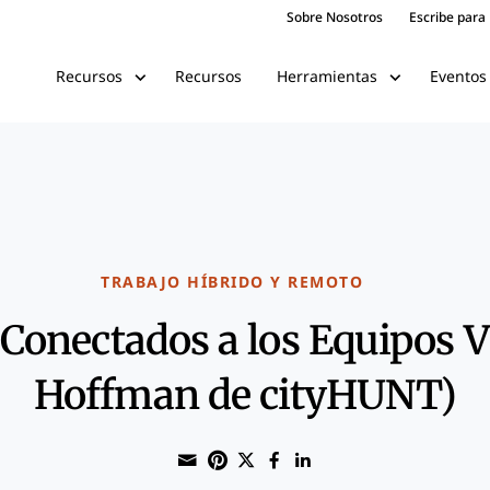
Sobre Nosotros
Escribe para
Recursos
Eventos
Recursos
Herramientas
TRABAJO HÍBRIDO Y REMOTO
onectados a los Equipos Vi
Hoffman de cityHUNT)
Share through Email
Print this page
Share on Pinterest
Share on Twitter
Share on Faceboo
Share on Linke