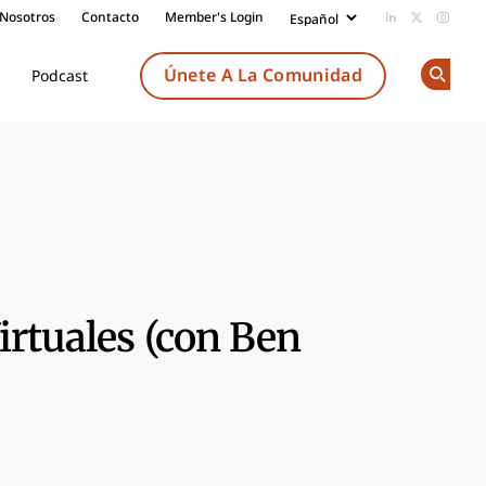
 Nosotros
Contacto
Member's Login
Add us on Li
Follow us
Follow
Únete A La Comunidad
Podcast
Op
Share
rtuales (con Ben
k
dIn