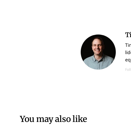
T
Ti
li
eq
Fol
You may also like