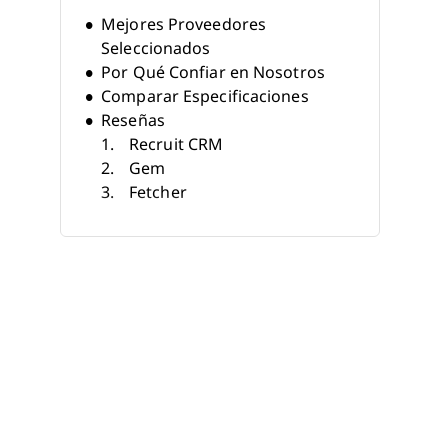
Mejores Proveedores
Seleccionados
Por Qué Confiar en Nosotros
Comparar Especificaciones
Reseñas
Recruit CRM
Gem
Fetcher
SeekOut
HireVue
Eightfold AI
Workable
iCIMS Talent Cloud
Paradox
Knockri
Otras Empresas de
Reclutamiento con IA
Reseñas Relacionadas