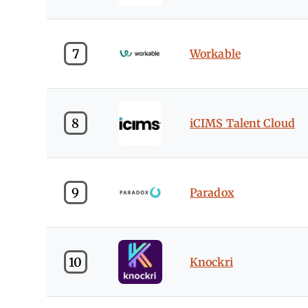
7
Workable
8
iCIMS Talent Cloud
9
Paradox
10
Knockri