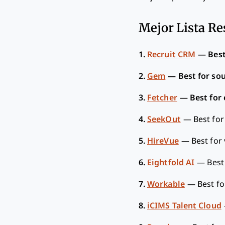
Mejor Lista R
1.
Recruit CRM
—
Best
2.
Gem
—
Best for so
3.
Fetcher
—
Best for
4.
SeekOut
—
Best for
5.
HireVue
—
Best for
6.
Eightfold AI
—
Best
7.
Workable
—
Best fo
8.
iCIMS Talent Cloud