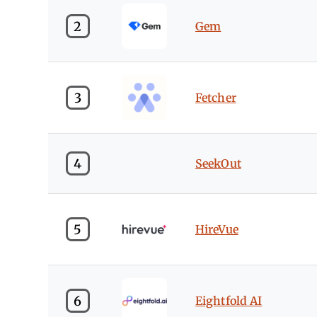
2
Gem
3
Fetcher
4
SeekOut
5
HireVue
6
Eightfold AI