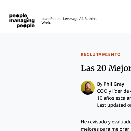
Personas que gestionan personas
Lead People. Leverage AI. Rethink
Work.
Skip to main content
RECLUTAMIENTO
Las 20 Mejor
By
Phil Gray
COO y líder de
10 años escala
Last updated o
He revisado y evaluad
mejores para mejorar l