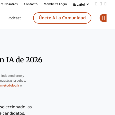
ara Nosotros
Contacto
Member's Login
Add us on
Follow 
Follo
Únete A La Comunidad
Podcast
Op
n IA de 2026
 independiente y
 nuestras pruebas.
a
metodología
o
seleccionado las
de candidatos.