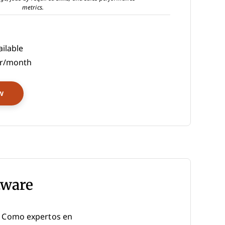
metrics.
ilable
er/month
Opens New Window
w
tware
. Como expertos en