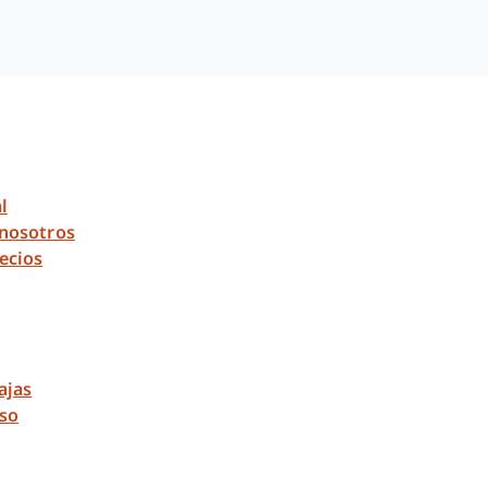
l
 nosotros
ecios
ajas
uso