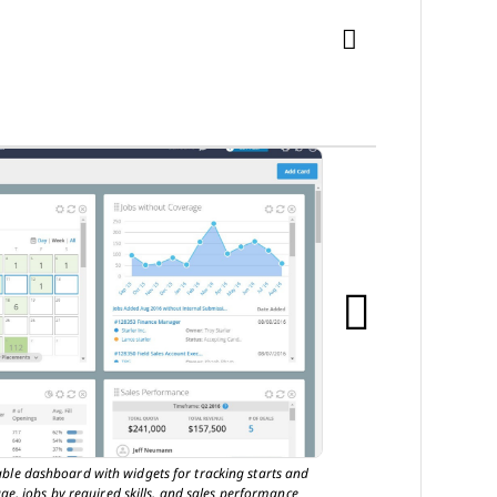
able dashboard with widgets for tracking starts and
ge, jobs by required skills, and sales performance