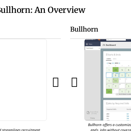
Bullhorn: An Overview
Bullhorn
Bullhorn offers a customiz
 streamlines recruitment.
ends, jobs without covera