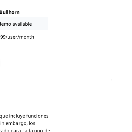
Bullhorn
demo available
$99/user/month
s New Window
 que incluye funciones
Sin embargo, los
izado para cada uno de