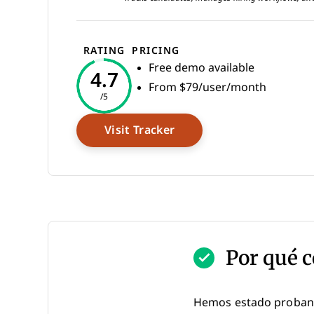
RATING
PRICING
Free demo available
4.7
From $79/user/month
/5
Opens New Window
Visit Tracker
Por qué c
Hemos estado proband