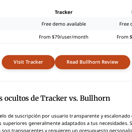
Tracker
Free demo available
Free 
From $79/user/month
From 
Opens New Window
Open
Visit Tracker
Read Bullhorn Review
s ocultos de Tracker vs. Bullhorn
delo de suscripción por usuario transparente y escalonado
les superiores generalmente adaptados a tus necesidades. 
o son transparentes y requieren un presupuesto personal