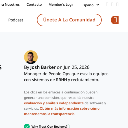
ara Nosotros
Contacto
Member's Login
Add us on
Follow 
Follo
Únete A La Comunidad
Podcast
Op
s
By
Josh Barker
on Jun 25, 2026
Manager de People Ops que escala equipos
con sistemas de RRHH y reclutamiento.
Los clics en los enlaces a continuación pueden
generar una comisión, que respalda nuestra
evaluación y análisis independiente
de software y
servicios.
Obtén más información sobre cómo
mantenemos la transparencia
.
Why Trust Our Reviews?