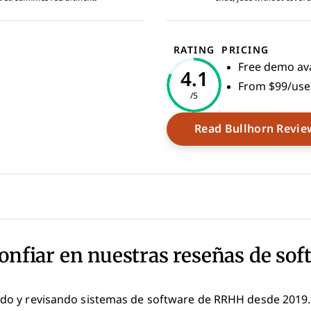
RATING
PRICING
Free demo ava
4.1
From $99/us
/5
Read Bullhorn Revie
onfiar en nuestras reseñas de sof
o y revisando sistemas de software de RRHH desde 2019