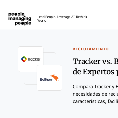
Personas que gestionan personas
Lead People. Leverage AI. Rethink
Work.
Skip to main content
RECLUTAMIENTO
Tracker vs. 
de Expertos 
Compara Tracker y B
necesidades de recl
características, fac