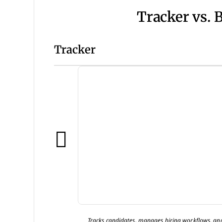
Tracker vs. 
Tracker
Tracks candidates, manages hiring workflows, and