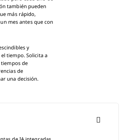
ción también pueden
gue más rápido,
 un mes antes que con
escindibles y
l tiempo. Solicita a
y tiempos de
rencias de
ar una decisión.
entas de IA integradas