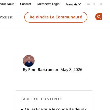
 pour Nous
Contact
Member's Login
Add us on Li
Follow us
Follow
Rejoindre La Communauté
Podcast
Op
By
Finn Bartram
on May 8, 2026
TABLE OF CONTENTS
Qu’est-ce que le congé de deuil ?