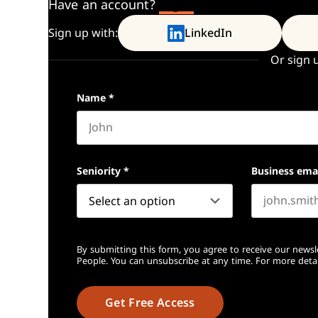
Have an account?
Log In
Sign up with:
LinkedIn
Or sign 
Name
*
First name
Seniority
*
Business ema
By submitting this form, you agree to receive our newsl
People. You can unsubscribe at any time. For more detai