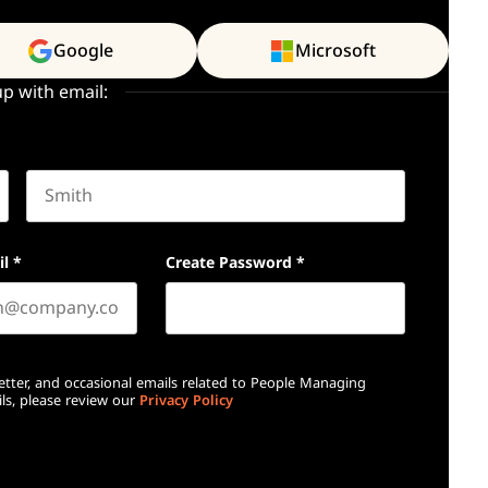
Google
Microsoft
up with email:
Last name
il
*
Create Password
*
etter, and occasional emails related to People Managing
ls, please review our
Privacy Policy