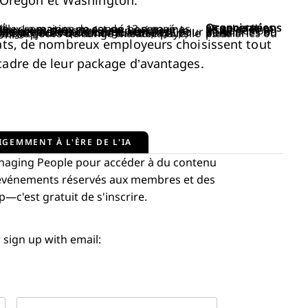
nd, Oregon et Washington.
oi
Organisations concernées
25 salariés ou plus.
5 salariés ou plus.
50 salariés ou plus.
15 salariés ou plus.
Unis
tats, de nombreux employeurs choisissent tout
cadre de leur package d’avantages.
IGEMMENT À L'ÈRE DE L'IA
aging People pour accéder à du contenu
s événements réservés aux membres et des
c'est gratuit de s'inscrire.
 sign up with email: