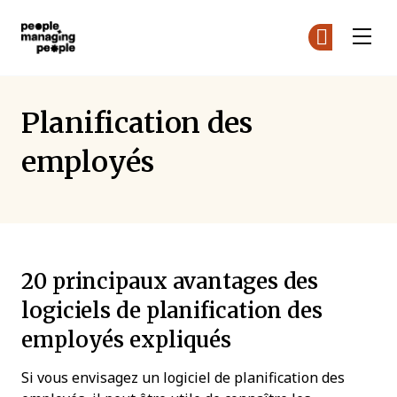
Gestion des personnes
Re
Re
Skip to main content
Planification des
employés
20 principaux avantages des
logiciels de planification des
employés expliqués
Si vous envisagez un logiciel de planification des