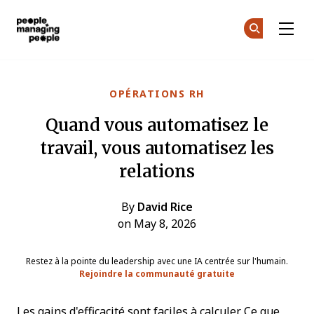
Gestion des personnes
Re
Re
Skip to main content
OPÉRATIONS RH
Quand vous automatisez le
travail, vous automatisez les
relations
By
David Rice
on May 8, 2026
Restez à la pointe du leadership avec une IA centrée sur l'humain.
Rejoindre la communauté gratuite
Les gains d'efficacité sont faciles à calculer. Ce que