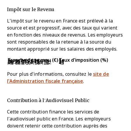
Impôt sur le Revenu
L’impôt sur le revenu en France est prélevé à la
source et est progressif, avec des taux qui varient
en fonction des niveaux de revenus. Les employeurs
sont responsables de la retenue à la source du
montant approprié sur les salaires des employés.
Tranche de revenu (€)
Taux d’imposition (%)
Jusqu’à 10 084
0
De 10 085 à 25 710
11
De 25 711 à 73 516
30
De 73 517 à 158 122
41
Au-delà de 158 123
45
Pour plus d’informations, consultez le
site de
l’Administration fiscale française
.
Contribution à l’Audiovisuel Public
Cette contribution finance les services de
l’audiovisuel public en France. Les employeurs
doivent retenir cette contribution auprès des