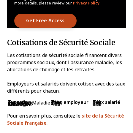
more details, please review our
Privacy Policy
Cotisations de Sécurité Sociale
Les cotisations de sécurité sociale financent divers
programmes sociaux, dont l’assurance maladie, les
allocations de chômage et les retraites.
Employeurs et salariés doivent cotiser, avec des taux
différents pour chacun.
Type de cotisation
Taux employeur (%)
Taux salarié (%)
Assurance Maladie
13.00
0.75
Cotisations Retraite
8.55
6.90
Assurance Chômage
4.05
0.95
Allocations Familiales
3.45
0.00
Pour en savoir plus, consultez le
site de la Sécurité
Sociale française
.