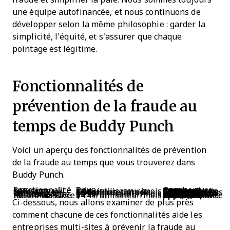
une équipe autofinancée, et nous continuons de
développer selon la même philosophie : garder la
simplicité, l’équité, et s’assurer que chaque
pointage est légitime.
Fonctionnalités de
prévention de la fraude au
temps de Buddy Punch
Voici un aperçu des fonctionnalités de prévention
de la fraude au temps que vous trouverez dans
Buddy Punch.
Fonctionnalité
Prix
Comment ça marche
GPS sur pointage
$4.49/utilisateur/mois
Capture la localisation GPS de l’employé lors de l’entrée/sortie
Suivi GPS en temps réel
Option complémentaire à $2/utilisateur/mois
Affiche la localisation des employés en direct toute la journée
Géorepérage
$5.99/utilisateur/mois
Limite les pointages aux sites définis par des périmètres géographiques personnalisés
Photos à l’entrée/sortie
$5.99/utilisateur/mois
Oblige les employés à prendre une photo lors du pointage pour vérification
Reconnaissance faciale via Face ID
$4.49/utilisateur/mois
Vérifie l’identité par reconnaissance faciale via Face ID sur les appareils Apple
Ci-dessous, nous allons examiner de plus près
comment chacune de ces fonctionnalités aide les
entreprises multi-sites à prévenir la fraude au