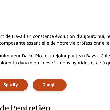
t de travail en constante évolution d’aujourd’hui, l
omposante essentielle de notre vie professionnelle
’animateur David Rice est rejoint par Jean Bays—Chie
orer la dynamique des réunions hybrides et ce à q
w Window
Opens New Window
Opens New Window
Spotify
Google
 de l’entretien