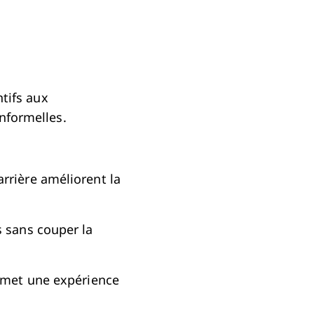
ntifs aux
informelles.
rrière améliorent la
s sans couper la
ermet une expérience