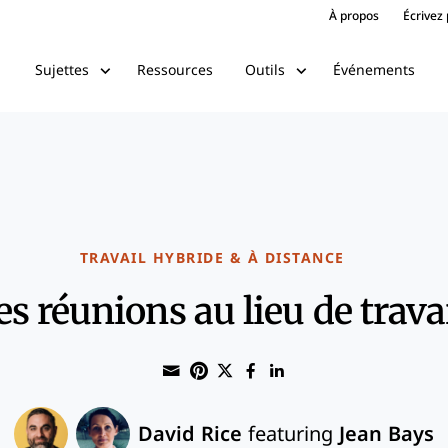
À propos
Écrivez
Ressources
Événements
Sujettes
Outils
TRAVAIL HYBRIDE & À DISTANCE
es réunions au lieu de trava
Share through Email
Print this page
Share on Pinterest
Share on Twitter
Share on Faceboo
Share on Linke
David Rice
featuring
Jean Bays