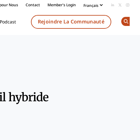
 pour Nous
Contact
Member's Login
Add us on Li
Follow us
Follow
Rejoindre La Communauté
Podcast
Op
Share
il hybride
k
dIn