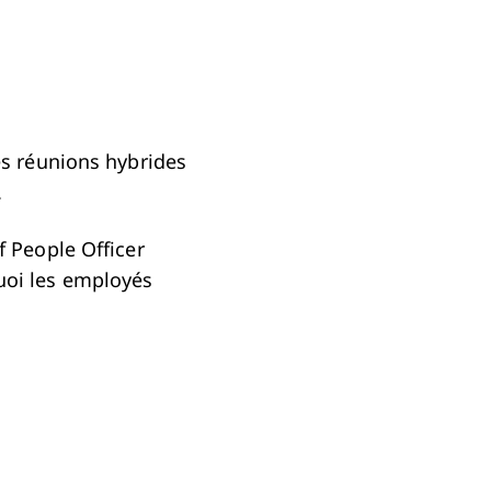
es réunions hybrides
.
f People Officer
uoi les employés