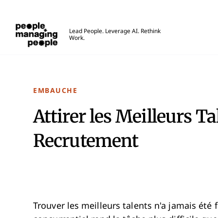
Gestion des personnes
Lead People. Leverage AI. Rethink
Work.
Skip to main content
EMBAUCHE
Attirer les Meilleurs T
Recrutement
Trouver les meilleurs talents n'a jamais été 