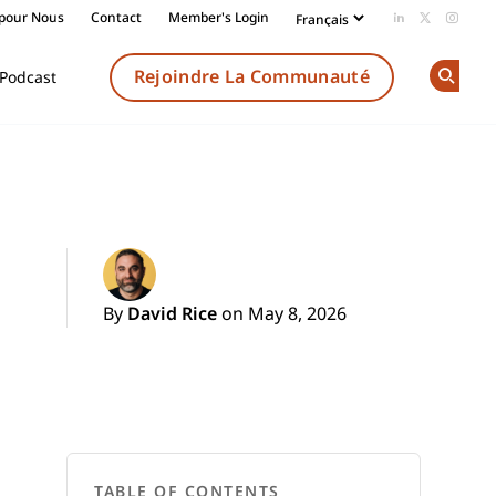
 pour Nous
Contact
Member's Login
Add us on Li
Follow us
Follow
Rejoindre La Communauté
Podcast
Op
By
David Rice
on May 8, 2026
TABLE OF CONTENTS