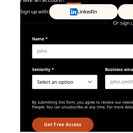
Have an account?
Log In
Sign up with:
LinkedIn
Or sign 
Name
*
First name
Seniority
*
Business ema
By submitting this form, you agree to receive our newsl
People. You can unsubscribe at any time. For more detai