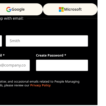
Google
Microsoft
up with email:
Last name
il
*
Create Password
*
etter, and occasional emails related to People Managing
ls, please review our
Privacy Policy