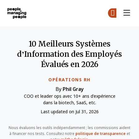
Gestion des personnes
Re
Re
Skip to main content
10 Meilleurs Systèmes
d’Information des Employés
Évalués en 2026
OPÉRATIONS RH
By
Phil Gray
COO et leader ops avec 10+ ans d'expérience
dans la biotech, SaaS, etc.
Last updated on Jul 31, 2026
Nous évaluons les outils indépendamment ; les commissions aident
à financer nos tests. Consultez notre
politique de transparence
et