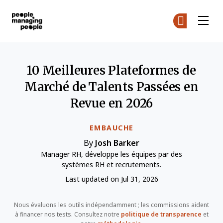
Gestion des personnes
Re
Re
Skip to main content
10 Meilleures Plateformes de
Marché de Talents Passées en
Revue en 2026
EMBAUCHE
By
Josh Barker
Manager RH, développe les équipes par des
systèmes RH et recrutements.
Last updated on Jul 31, 2026
Nous évaluons les outils indépendamment ; les commissions aident
à financer nos tests. Consultez notre
politique de transparence
et