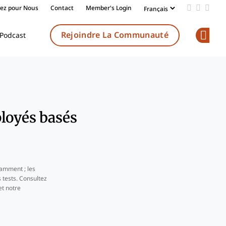
vez pour Nous
Contact
Member's Login
Add us on
Follow 
Follo
Rejoindre La Communauté
Podcast
Op
ployés basés
amment ; les
 tests. Consultez
t notre