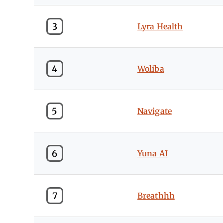
3
Lyra Health
4
Woliba
5
Navigate
6
Yuna AI
7
Breathhh