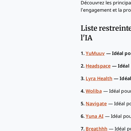
Découvrez les principa
l’engagement et la pro
Liste restreint
l'IA
1.
YuMuuv
—
Idéal po
2.
Headspace
—
Idéal
3.
Lyra Health
—
Idéa
4.
Woliba
—
Idéal pou
5.
Navigate
—
Idéal p
6.
Yuna AI
—
Idéal po
7.
Breathhh
—
Idéal p