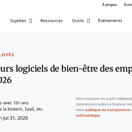
À propos
Écri
Ressources
Événements
Sujettes
Outils
LOYÉS
eurs logiciels de bien-être des em
2026
Nous évaluons les outils indépend
s avec 10+ ans
commissions aident à financer nos
 la biotech, SaaS, etc.
notre
politique de transparence
e
méthodologie
.
 Jul 31, 2026