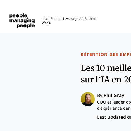
Gestion des personnes
Lead People. Leverage AI. Rethink
Work.
Skip to main content
RÉTENTION DES EMP
Les 10 meill
sur l’IA en 
By
Phil Gray
COO et leader op
d'expérience dans
Last updated on