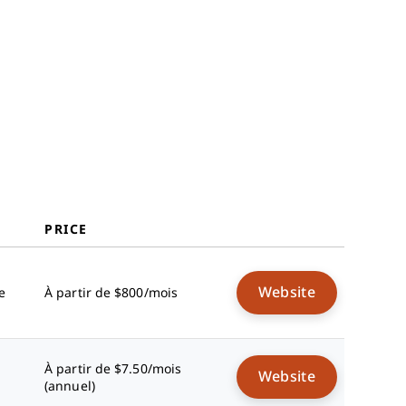
employés IA
Avis connexes
Critères de sélection
Comment choisir
Qu’est-ce qu’un logiciel de bien-
être des employés IA ?
Fonctionnalités
Avantages
Coûts et tarification
FAQ
PRICE
Website
e
À partir de $800/mois
À partir de $7.50/mois
Website
(annuel)