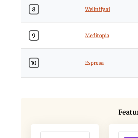
8
Wellnify.ai
9
Meditopia
10
Espresa
Featu