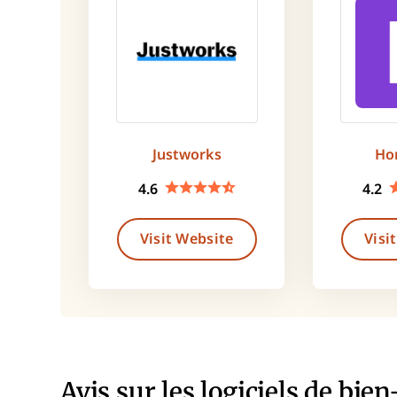
Justworks
Ho
4.6
4.2
Visit Website
Visi
Avis sur les logiciels de bie