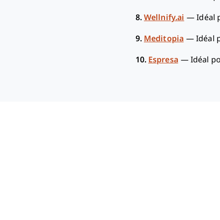
8.
Wellnify.ai
—
Idéal 
9.
Meditopia
—
Idéal 
10.
Espresa
—
Idéal p