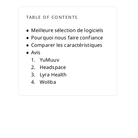
TABLE OF CONTENTS
Meilleure sélection de logiciels
Pourquoi nous faire confiance
Comparer les caractéristiques
Avis
YuMuuv
Headspace
Lyra Health
Woliba
Navigate
Yuna AI
Breathhh
Wellnify.ai
Meditopia
Espresa
Autres logiciels de bien-être des