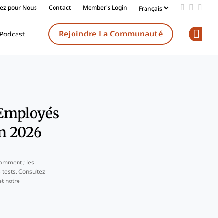
vez pour Nous
Contact
Member's Login
Add us on
Follow 
Follo
Rejoindre La Communauté
Podcast
Op
 Employés
en 2026
amment ; les
 tests. Consultez
t notre