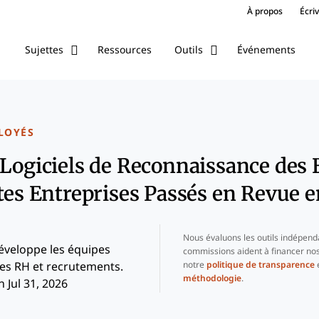
À propos
Écri
Ressources
Événements
Sujettes
Outils
LOYÉS
 Logiciels de Reconnaissance des
ites Entreprises Passés en Revue 
Nous évaluons les outils indépend
veloppe les équipes
commissions aident à financer nos
notre
politique de transparence
e
es RH et recrutements.
méthodologie
.
 Jul 31, 2026