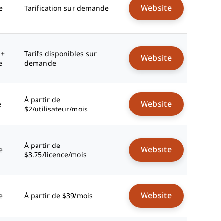
Website
e
Tarification sur demande
 +
Tarifs disponibles sur
Website
e
demande
À partir de
Website
e
$2/utilisateur/mois
À partir de
Website
e
$3.75/licence/mois
Website
e
À partir de $39/mois