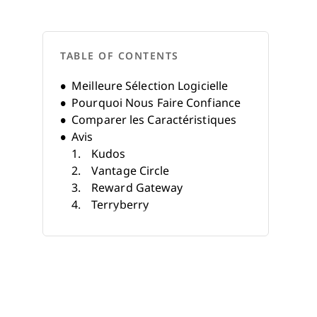
TABLE OF CONTENTS
Meilleure Sélection Logicielle
Pourquoi Nous Faire Confiance
Comparer les Caractéristiques
Avis
Kudos
Vantage Circle
Reward Gateway
Terryberry
Mo
Workmates
GoProfiles
Applauz
eCardWidget
Matter