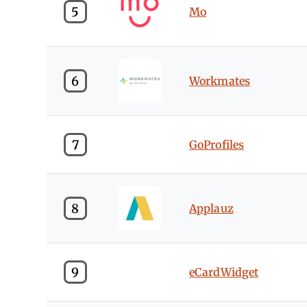
5
Mo
6
Workmates
7
GoProfiles
8
Applauz
9
eCardWidget