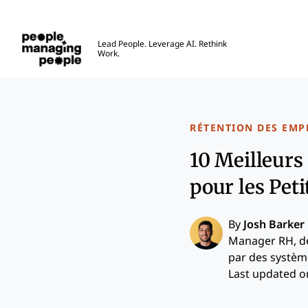
Gestion des personnes
Lead People. Leverage AI. Rethink
Work.
Skip to main content
RÉTENTION DES EMP
10 Meilleurs
pour les Pet
By
Josh Barker
Manager RH, dé
par des systèm
Last updated on