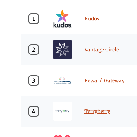
1
Kudos
2
Vantage Circle
3
Reward Gateway
4
Terryberry