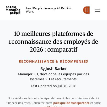
Gestion des personnes
Re
Lead People. Leverage AI. Rethink
Work.
Co
Skip to main content
10 meilleures plateformes de
reconnaissance des employés de
2026 : comparatif
RECONNAISSANCE & RÉCOMPENSES
By
Josh Barker
Manager RH, développe les équipes par des
systèmes RH et recrutements.
Last updated on Jul 31, 2026
Nous évaluons les outils indépendamment ; les commissions aident à
financer nos tests. Consultez notre
politique de transparence
et notre