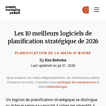
Gestion des personnes
Re
Re
Skip to main content
Les 10 meilleurs logiciels de
planification stratégique de 2026
PLANIFICATION DE LA MAIN-D'ŒUVRE
By
Kim Behnke
Last updated on Jul 31, 2026
Nous évaluons les outils indépendamment ; les commissions aident
à financer nos tests. Consultez notre
politique de transparence
et
notre
méthodologie
.
Un logiciel de planification stratégique se distingue
ou échoue selon sa capacité à relier les objectifs à