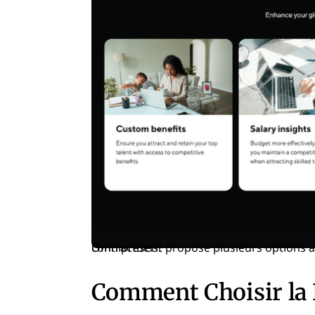
Omnipresent propose plusieurs options additionnelles pour enrichir ses forfaits EOR et uniquement contractuels.
Comment Choisir la