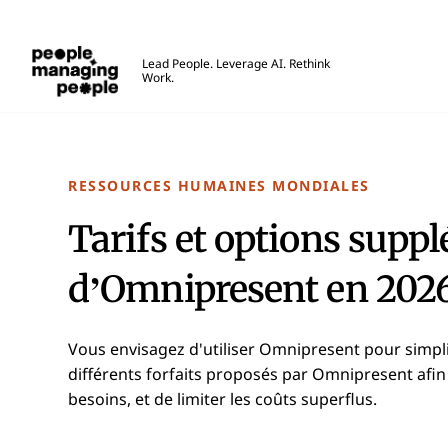
Gestion des personnes
Lead People. Leverage AI. Rethink
Work.
Skip to main content
RESSOURCES HUMAINES MONDIALES
Tarifs et options supp
d’Omnipresent en 202
Vous envisagez d'utiliser Omnipresent pour simpli
différents forfaits proposés par Omnipresent afin
besoins, et de limiter les coûts superflus.