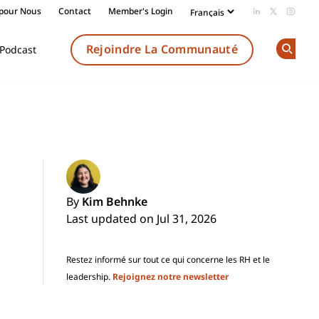
 pour Nous
Contact
Member's Login
Add us on Li
Follow us
Follow
Rejoindre La Communauté
Podcast
Op
By
Kim Behnke
Last updated on Jul 31, 2026
Restez informé sur tout ce qui concerne les RH et le
leadership.
Rejoignez notre newsletter