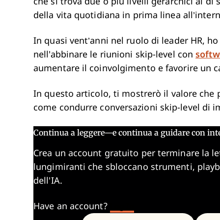
che si trova due o più livelli gerarchici al d
della vita quotidiana in prima linea all’inter
In quasi vent’anni nel ruolo di leader HR, h
nell'abbinare le riunioni skip-level con
softw
aumentare il coinvolgimento e favorire un 
In questo articolo, ti mostrerò il valore ch
come condurre conversazioni skip-level di i
Continua a leggere—e continua a guidare con int
Crea un account gratuito per terminare la le
lungimiranti che sbloccano strumenti, play
dell'IA.
Have an account?
Log In