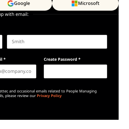
Google
Microsoft
up with email:
Last name
il
*
Create Password
*
etter, and occasional emails related to People Managing
ls, please review our
Privacy Policy