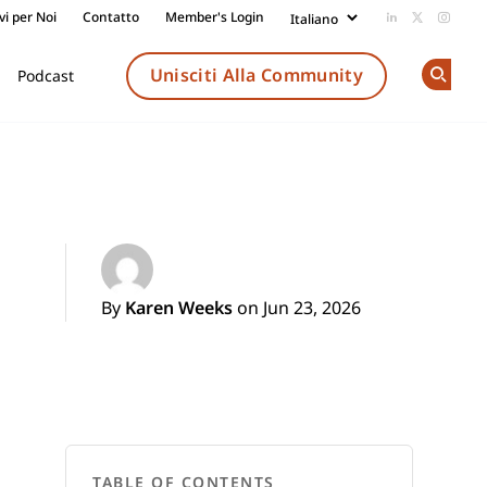
vi per Noi
Contatto
Member's Login
Add us on Li
Follow us
Follow
Unisciti Alla Community
Podcast
Op
By
Karen Weeks
on Jun 23, 2026
TABLE OF CONTENTS