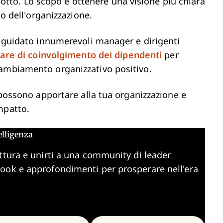
i sotto. Lo scopo è ottenere una visione più chiara
no dell’organizzazione.
o guidato innumerevoli manager e dirigenti
are di coinvolgimento dei dipendenti
per
cambiamento organizzativo positivo.
e possono apportare alla tua organizzazione e
mpatto.
elligenza
ttura e unirti a una community di leader
book e approfondimenti per prosperare nell'era