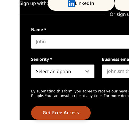
Sign up with:
LinkedIn
Or sign 
Name
*
First name
Seniority
*
Business ema
By submitting this form, you agree to receive our newsl
People. You can unsubscribe at any time. For more detai