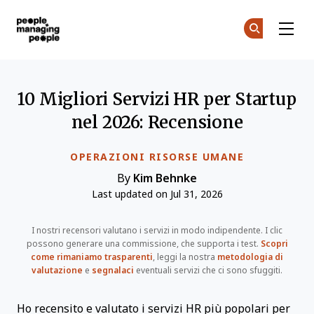
Gestione delle Persone
Un
Un
Skip to main content
10 Migliori Servizi HR per Startup
nel 2026: Recensione
OPERAZIONI RISORSE UMANE
By
Kim Behnke
Last updated on Jul 31, 2026
I nostri recensori valutano i servizi in modo indipendente. I clic
possono generare una commissione, che supporta i test.
Scopri
come rimaniamo trasparenti
, leggi la nostra
metodologia di
valutazione
e
segnalaci
eventuali servizi che ci sono sfuggiti.
Ho recensito e valutato i servizi HR più popolari per