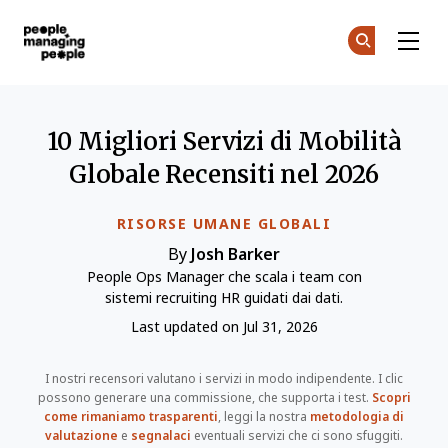
Gestione delle Persone
Un
Un
Skip to main content
10 Migliori Servizi di Mobilità
Globale Recensiti nel 2026
RISORSE UMANE GLOBALI
By
Josh Barker
People Ops Manager che scala i team con
sistemi recruiting HR guidati dai dati.
Last updated on Jul 31, 2026
I nostri recensori valutano i servizi in modo indipendente. I clic
possono generare una commissione, che supporta i test.
Scopri
come rimaniamo trasparenti
, leggi la nostra
metodologia di
valutazione
e
segnalaci
eventuali servizi che ci sono sfuggiti.