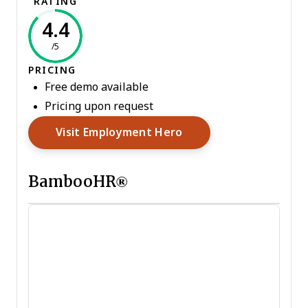
RATING
4.4
/5
PRICING
Free demo available
Pricing upon request
Opens New Window
Visit Employment Hero
BambooHR®