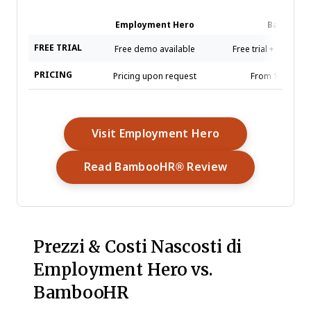
Employment Hero
BambooH
FREE TRIAL
Free demo available
Free trial + free de
PRICING
Pricing upon request
From $10/user
Opens New Win
Visit Employment Hero
Opens New Wi
Read BambooHR® Review
Prezzi & Costi Nascosti di
Employment Hero vs.
BambooHR