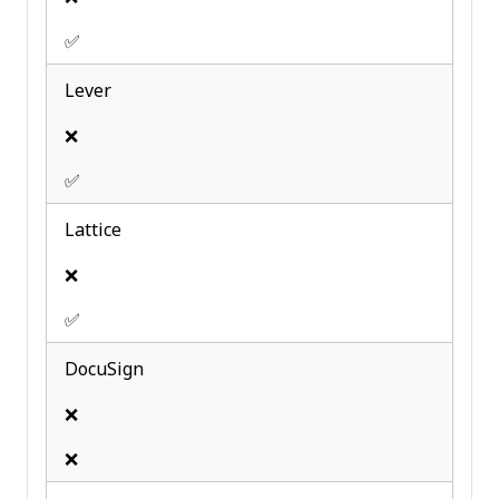
✅
Lever
❌
✅
Lattice
❌
✅
DocuSign
❌
❌