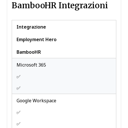
BambooHR Integrazioni
Notifications
Payroll
Scheduling
Integrazione
Timesheets
Travel Management
Employment Hero
Vacation & Absence
Calendar
BambooHR
Microsoft 365
✅
✅
Google Workspace
✅
✅