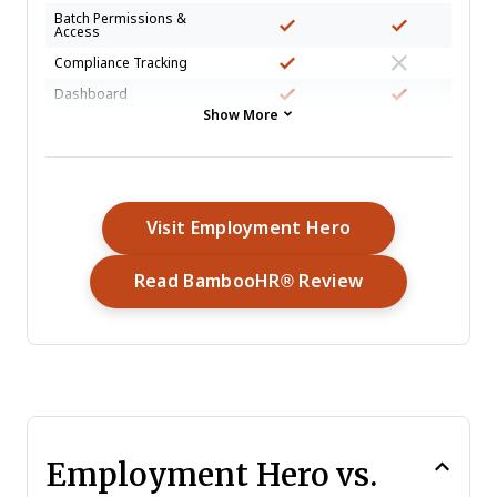
Batch Permissions &
Access
Compliance Tracking
Dashboard
Show More
Data Export
Data Import
Data Visualization
Employee Database
Opens New Win
Visit Employment Hero
Employee Engagement
Opens New Wi
Read BambooHR® Review
Employee Incentive
Management
Employee Onboarding
Employee Training
Expense Tracking
External Integrations
Feedback Management
Employment Hero vs.
Multi-User