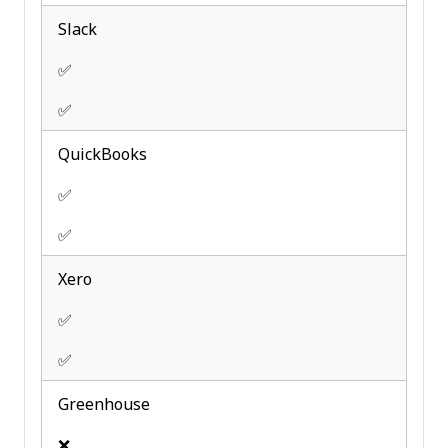
Slack
✅
✅
QuickBooks
✅
✅
Xero
✅
✅
Greenhouse
❌