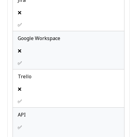
Jira
❌
✅
Google Workspace
❌
✅
Trello
❌
✅
API
✅