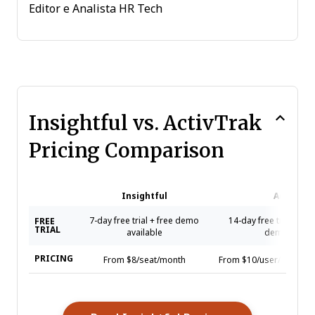
Editor e Analista HR Tech
Insightful vs. ActivTrak
Pricing Comparison
Insightful
ActivTra
7-day free trial + free demo
14-day free trial + fre
FREE
TRIAL
available
demo availa
PRICING
From $8/seat/month
From $10/user/month (bi