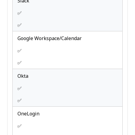
Slack
✅
✅
Google Workspace/Calendar
✅
✅
Okta
✅
✅
OneLogin
✅