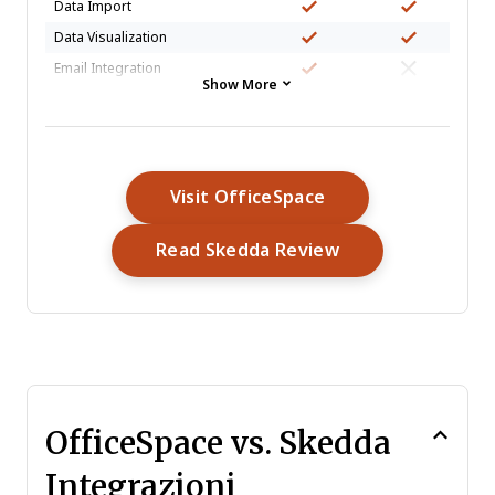
Data Import
Data Visualization
Email Integration
Show More
External Integrations
Forecasting
Google Apps Integration
Multi-User
Opens New Windo
Visit OfficeSpace
Notifications
Opens New Wind
Read Skedda Review
Scheduling
OfficeSpace vs. Skedda
Integrazioni