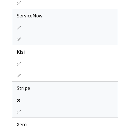
✅
ServiceNow
✅
✅
Kisi
✅
✅
Stripe
❌
✅
Xero