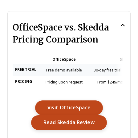
OfficeSpace vs. Skedda
Pricing Comparison
OfficeSpace
Skedda
FREE TRIAL
Free demo available
30-day free trial + free 
PRICING
Pricing upon request
From $249/month (bille
Opens New Windo
Visit OfficeSpace
Opens New Wind
Read Skedda Review