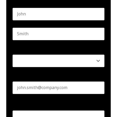
Name
*
First name
Last name
Seniority
*
Business email
*
Create Password
*