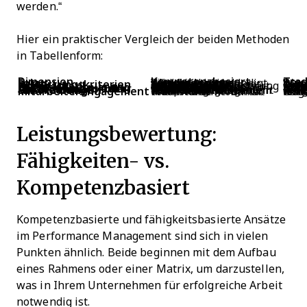
werden.“
Hier ein praktischer Vergleich der beiden Methoden
in Tabellenform:
Dimension
Kompetenzbasiert
Trad
Fokus
Wie die Arbeit erledigt wird (Verhalten, Fähigkeiten und Kompetenzen)
Was erre
Bewertungskriterien
Kompetenzen wie Kommunikation, Führung, Anpassungsfähigkeit
Quantitative Kennza
Feedbackstil
Laufend und entwicklungsorientiert, mit Fokus auf Verhaltensverbesserung
Periodisch (oft jährl
Entwicklungsplanung
Individualisiert auf Grundlage von Fähigkeits- oder Kompetenzlücken
Häufig r
Abstimmung mit der Unternehmenskultur
Starke Betonung von organisatorischen Werten und Erwartungen
Weniger an u
Einsatz bei Beförderungen
Unterstützt Entscheidungen, indem über nachgewiesene Kompetenzen die Bereitschaft dargestellt wird
Oft gesteuert durch
Mitarbeiterengagement
Fördert die Wachstumsmentalität und interne Mobilität
Kann als strafend oder losgelöst von langfristig
Leistungsbewertung:
Fähigkeiten- vs.
Kompetenzbasiert
Kompetenzbasierte und fähigkeitsbasierte Ansätze
im Performance Management sind sich in vielen
Punkten ähnlich. Beide beginnen mit dem Aufbau
eines Rahmens oder einer Matrix, um darzustellen,
was in Ihrem Unternehmen für erfolgreiche Arbeit
notwendig ist.