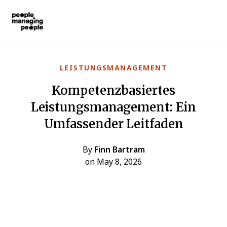
Menschen, die Menschen führen
Skip to main content
LEISTUNGSMANAGEMENT
Kompetenzbasiertes
Leistungsmanagement: Ein
Umfassender Leitfaden
By
Finn Bartram
on May 8, 2026