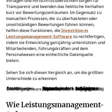
Vorlagen und Fortschrittsübersichten sorgen für
Transparenz und beenden das hektische Verhalten
kurz vor Bewertungszeiträumen. Im Gegensatz zu
manuellen Prozessen, die zu überhasteten oder
unvollständigen Bewertungen führen können,
helfen diese Funktionen, die
Investition in
Leistungsmanagement-Software
zu rechtfertigen,
indem sie Entwicklung ganzjährig unterstützen und
Mitarbeitenden, Führungskräften und dem
Personalwesen eine einheitliche Datenquelle
bieten.
Sehen Sie sich diesen Vergleich an, um die größten
Unterschiede zu erkennen:
Ansatz
Was sich ändert
Auswirkung auf Teams
Traditionelle Beurteilungen
Papierformulare, jährlicher Zyklus, spontane Notizen
Inkonsistent, stressig, wenig hilfreich
Leistungssoftware
Digitale Ziele, kontinuierliches Feedback, Berichte
Stetiges Wachstum, einfachere Führung, engagierte Mitarbeitende
Wie Leistungsmanagement-