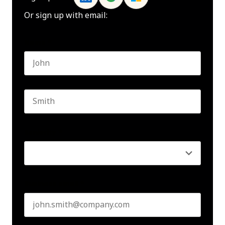
Or sign up with email:
Name
*
First name
Last name
Seniority
*
Business email
*