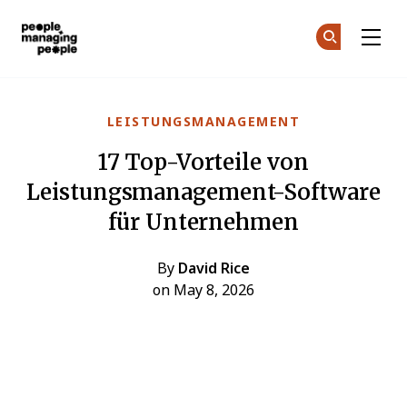
Menschen, die Menschen führen
Co
Co
Skip to main content
LEISTUNGSMANAGEMENT
17 Top-Vorteile von
Leistungsmanagement-Software
für Unternehmen
By
David Rice
on May 8, 2026