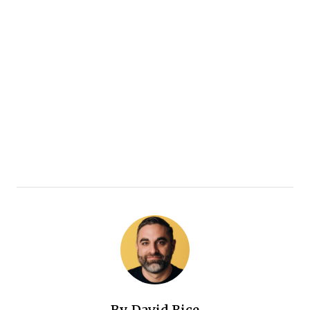
By
David Rice