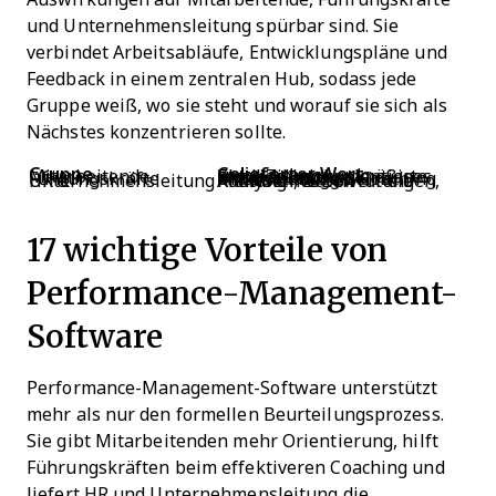
und Unternehmensleitung spürbar sind. Sie
verbindet Arbeitsabläufe, Entwicklungspläne und
Feedback in einem zentralen Hub, sodass jede
Gruppe weiß, wo sie steht und worauf sie sich als
Nächstes konzentrieren sollte.
Gruppe
Gelieferter Wert
Mitarbeitende
Klare Ziele, regelmäßiges Feedback, dokumentierte Entwicklung
Führungskräfte
Einfachere Check-ins, Unterstützung bei Entscheidungen, Coaching
HR & Unternehmensleitung
Konsistente Bewertungen, Analysen, Daten für die Planung
17 wichtige Vorteile von
Performance-Management-
Software
Performance-Management-Software unterstützt
mehr als nur den formellen Beurteilungsprozess.
Sie gibt Mitarbeitenden mehr Orientierung, hilft
Führungskräften beim effektiveren Coaching und
liefert HR und Unternehmensleitung die