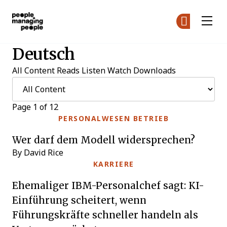
Menschen, die Menschen führen
Co
De
Deutsch
Skip to main content
All Content
Reads
Listen
Watch
Downloads
Page 1 of 12
PERSONALWESEN BETRIEB
Wer darf dem Modell widersprechen?
By David Rice
KARRIERE
Ehemaliger IBM-Personalchef sagt: KI-
Einführung scheitert, wenn
Führungskräfte schneller handeln als