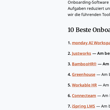
Onboarding-Software h
Aufgaben reduziert und
wir die führenden Tool
10 Beste Onboa
1.
monday AI Worksp
2.
Justworks
—
Am bes
3.
BambooHR®
—
Am 
4.
Greenhouse
—
Am b
5.
Workable HR
—
Am 
6.
Connecteam
—
Am 
7.
iSpring LMS
—
Am b