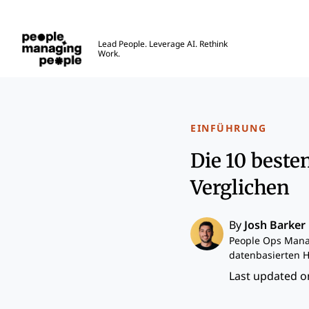
Menschen, die Menschen führen
Lead People. Leverage AI. Rethink
Work.
Skip to main content
EINFÜHRUNG
Die 10 beste
Verglichen
By
Josh Barker
People Ops Manag
datenbasierten H
Last updated on