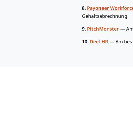
8.
Payoneer Workfor
Gehaltsabrechnung
9.
PitchMonster
—
Am
10.
Deel HR
—
Am bes