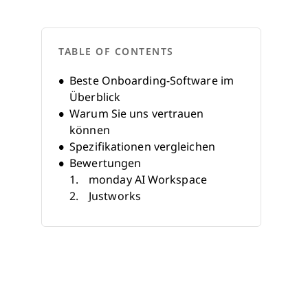
TABLE OF CONTENTS
Beste Onboarding-Software im
Überblick
Warum Sie uns vertrauen
können
Spezifikationen vergleichen
Bewertungen
monday AI Workspace
Justworks
BambooHR®
Greenhouse
Workable HR
Connecteam
iSpring LMS
Payoneer Workforce