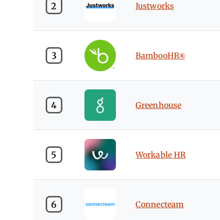
2
Justworks
3
BambooHR®
4
Greenhouse
5
Workable HR
6
Connecteam