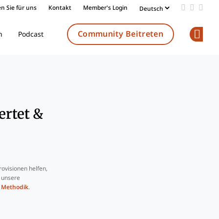
n Sie für uns
Kontakt
Member's Login
Add us on
Follow 
Follo
Community Beitreten
n
Podcast
Op
ertet &
ovisionen helfen,
e unsere
e
Methodik
.