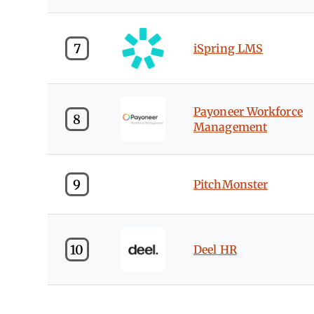
7
iSpring LMS
Payoneer Workforce
8
Management
9
PitchMonster
10
Deel HR