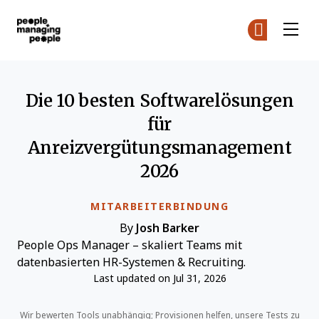
Menschen, die Menschen führen
Co
Co
Skip to main content
Die 10 besten Softwarelösungen
für
Anreizvergütungsmanagement
2026
MITARBEITERBINDUNG
By
Josh Barker
People Ops Manager – skaliert Teams mit
datenbasierten HR-Systemen & Recruiting.
Last updated on Jul 31, 2026
Wir bewerten Tools unabhängig; Provisionen helfen, unsere Tests zu