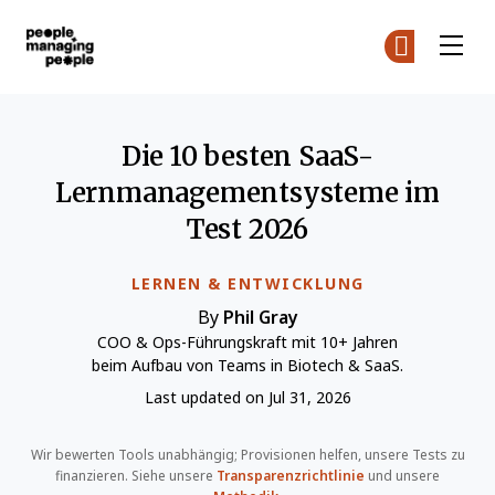
Menschen, die Menschen führen
Co
Co
Skip to main content
Die 10 besten SaaS-
Lernmanagementsysteme im
Test 2026
LERNEN & ENTWICKLUNG
By
Phil Gray
COO & Ops-Führungskraft mit 10+ Jahren
beim Aufbau von Teams in Biotech & SaaS.
Last updated on Jul 31, 2026
Wir bewerten Tools unabhängig; Provisionen helfen, unsere Tests zu
finanzieren. Siehe unsere
Transparenzrichtlinie
und unsere