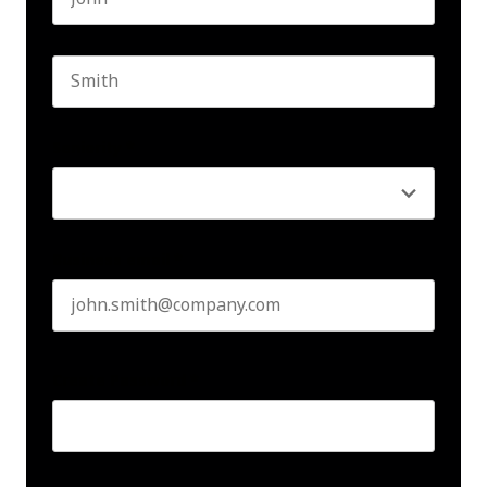
First name
Last name
Seniority
*
Business email
*
Create Password
*