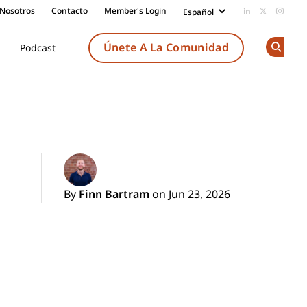
 Nosotros
Contacto
Member's Login
Add us on Li
Follow us
Follow
Únete A La Comunidad
Podcast
Op
By
Finn Bartram
on Jun 23, 2026