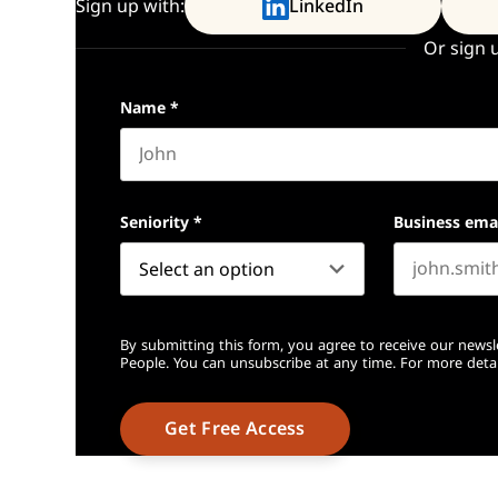
Sign up with:
LinkedIn
Or sign 
Name
*
First name
Seniority
*
Business ema
By submitting this form, you agree to receive our newsl
People. You can unsubscribe at any time. For more detai