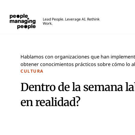
Personas que gestionan personas
Lead People. Leverage AI. Rethink
Work.
Skip to main content
Hablamos con organizaciones que han implementa
obtener conocimientos prácticos sobre cómo lo ab
CULTURA
Dentro de la semana la
en realidad?