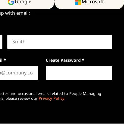
Google
Microsoft
up with email:
Last name
il
*
Create Password
*
etter, and occasional emails related to People Managing
ls, please review our
Privacy Policy