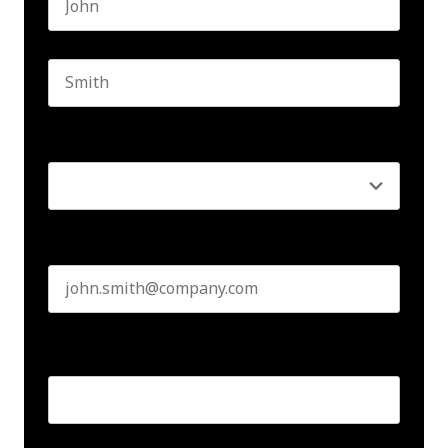
First name
Last name
Seniority
*
Business email
*
Create Password
*