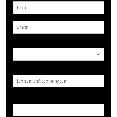
First name
Last name
Seniority
*
Business email
*
Create Password
*