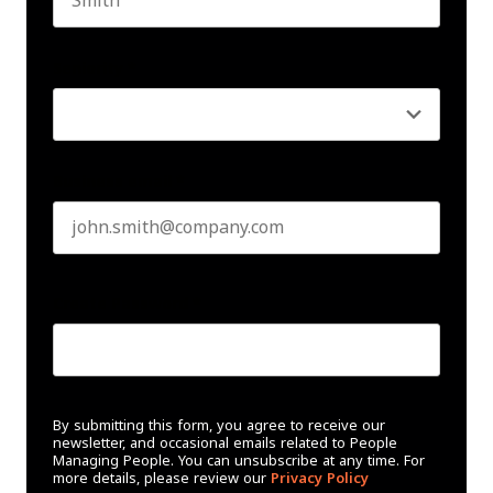
Last name
Seniority
*
Business email
*
Create Password
*
By submitting this form, you agree to receive our
newsletter, and occasional emails related to People
Managing People. You can unsubscribe at any time. For
more details, please review our
Privacy Policy