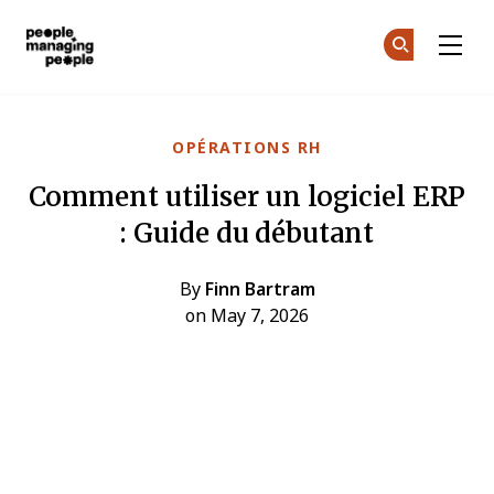
Gestion des personnes
Re
Re
Skip to main content
OPÉRATIONS RH
Comment utiliser un logiciel ERP
: Guide du débutant
By
Finn Bartram
on May 7, 2026