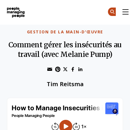
Gestion des personnes
Skip to main content
GESTION DE LA MAIN-D'ŒUVRE
Comment gérer les insécurités au
travail (avec Melanie Pump)
Share through Email
Print this page
Share on Pinterest
Share on Twitter
Share on Faceboo
Share on Linke
Tim Reitsma