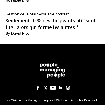
By
David Rice
Gestion de la Main-d'œuvre
podcast
Seulement 10 % des dirigeants utilisent
l’IA : alors qui forme les autres ?
By
David Rice
Like us on Facebook
Follow us on Twitter
Follow us on YouTub
Add us on Linked
Follow us on I
Opens new window
© 2026 People Managing People a
BWZ
brand. All Rights Reserved.