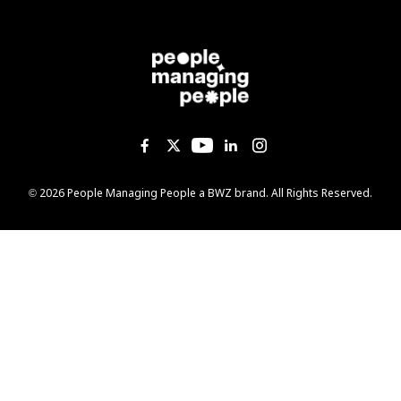
Like us on Facebook
Follow us on Twitter
Follow us on YouTub
Add us on Linked
Follow us on I
Opens new window
© 2026 People Managing People a
BWZ
brand. All Rights Reserved.