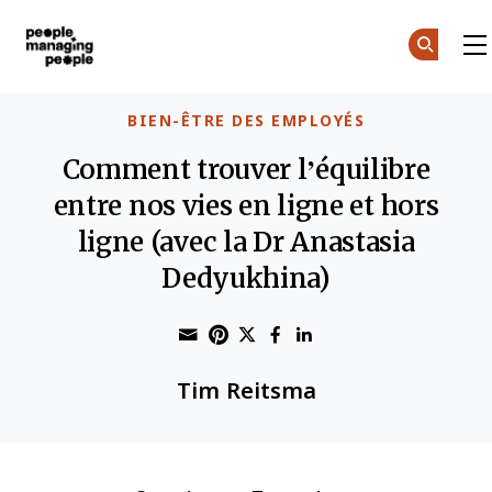
Gestion des personnes
Skip to main content
BIEN-ÊTRE DES EMPLOYÉS
Comment trouver l’équilibre
entre nos vies en ligne et hors
ligne (avec la Dr Anastasia
Dedyukhina)
Share through Email
Print this page
Share on Pinterest
Share on Twitter
Share on Faceboo
Share on Linke
Tim Reitsma