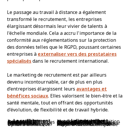
Le passage au travail à distance a également
transformé le recrutement, les entreprises
élargissant désormais leur vivier de talents à
l'échelle mondiale. Cela a accru l'importance de la
conformité aux réglementations sur la protection
des données telles que le RGPD, poussant certaines
entreprises à
externaliser vers des prestataires
spécialisés
dans le recrutement international.
Le marketing de recrutement est par ailleurs
devenu incontournable, car de plus en plus
d'entreprises élargissent leurs
avantages et
bénéfices sociaux
. Elles valorisent le bien-être et la
santé mentale, tout en offrant des opportunités
d'évolution, de flexibilité et de travail hybride.
Le recrutement d’hier
Le recrutement d’aujourd’hui
Axé sur les talents locaux
Met l’accent sur l’acquisition de talents à l’échelle mondiale
Gestion manuelle des données des candidats
Gestion automatisée des données grâce à l’IA
Sites d'emploi traditionnels
Promotion multi-canal des offres d'emploi
CV standards
Soumissions interactives par vidéo
Contrôles de conformité basiques
Conformité renforcée aux réglementations sur les données
Options limitées de travail à distance
Adoption des modèles de travail à distance et hybride