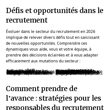
Défis et opportunités dans le
recrutement
Évoluer dans le secteur du recrutement en 2026
implique de relever divers défis tout en saisissant
de nouvelles opportunités. Comprendre ces
dynamiques vous aide, vous et votre équipe, à
prendre des décisions éclairées et à vous adapter
efficacement aux mutations du secteur :
Défi
Opportunité
Difficulté à évaluer les soft skills à distance
Utiliser des outils d'évaluation virtuelle pour mesurer les compétences comportementales
Adaptation aux évolutions technologiques permanentes
Tirer parti de nouveaux outils pour un recrutement plus efficace
Assurer la sécurité des données lors des recrutements internationaux
Mettre en place de solides mesures de protection des données pour garantir la conformité
Surmonter les résistances culturelles à l’embauche centrée sur les compétences
Sensibiliser les parties prenantes aux atouts de cette approche
Gérer un vivier de talents vaste et international
Accéder à un éventail plus large de compétences et de perspectives
Trouver l’équilibre entre automatisation et relations humaines dans l’engagement candidat
Dégager du temps pour des interactions de qualité avec les candidats
Comment prendre de
l’avance : stratégies pour les
responsables du recrutement