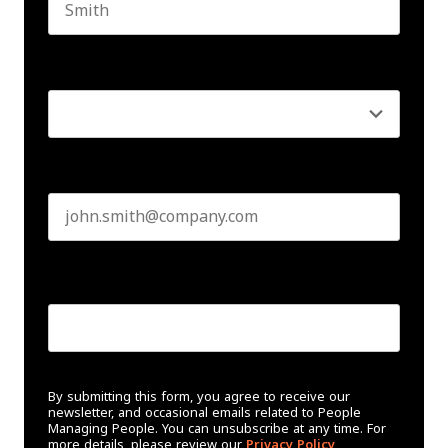
Last name
Seniority
*
Business email
*
Create Password
*
By submitting this form, you agree to receive our
newsletter, and occasional emails related to People
Managing People. You can unsubscribe at any time. For
more details, please review our
Privacy Policy