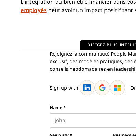
L’intégration du bien-être financier dans vo
employés
peut avoir un impact positif tant 
DIRIGEZ PLUS INTELL
Rejoignez la communauté People Man
exclusif, des modèles pratiques, de
conseils hebdomadaires en leadership—
Sign up with:
Or
Name
*
First name
Seniority
*
Business e