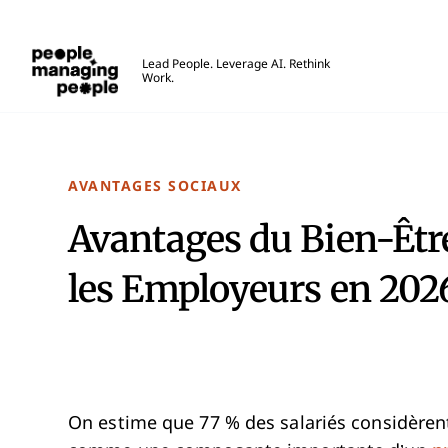
Gestion des personnes
Lead People. Leverage AI. Rethink
Work.
Skip to main content
AVANTAGES SOCIAUX
Avantages du Bien-Être
les Employeurs en 202
On estime que 77 % des salariés considèrent 