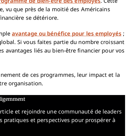
rogramme de bien-être des employés
. Cette
te, vu que près de la moitié des Américains
financière se détériore.
imple
avantage ou bénéfice pour les employés
;
lobal. Si vous faites partie du nombre croissant
s avantages liés au bien-être financier pour vos
.
onnement de ces programmes, leur impact et la
tre organisation.
elligemment
article et rejoindre une communauté de leaders
es pratiques et perspectives pour prospérer à