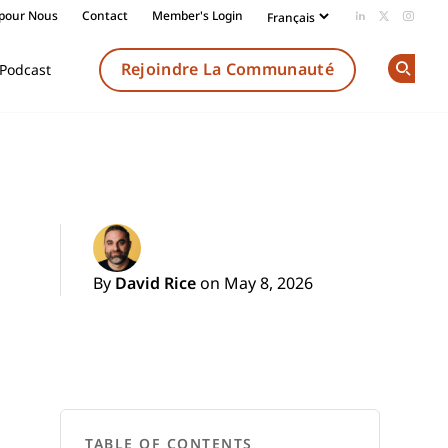
 pour Nous
Contact
Member's Login
Add us on Li
Follow us
Follow
Rejoindre La Communauté
Podcast
Op
By
David Rice
on May 8, 2026
TABLE OF CONTENTS