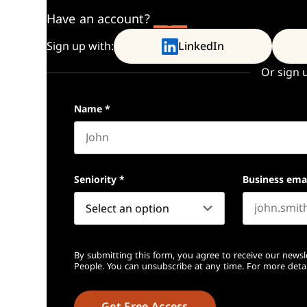
Have an account?
Log In
Sign up with:
LinkedIn
Or sign 
Name
*
First name
Seniority
*
Business ema
By submitting this form, you agree to receive our newsl
People. You can unsubscribe at any time. For more detai