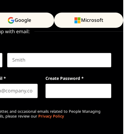
Google
Microsoft
up with email:
Last name
il
*
Create Password
*
etter, and occasional emails related to People Managing
ls, please review our
Privacy Policy