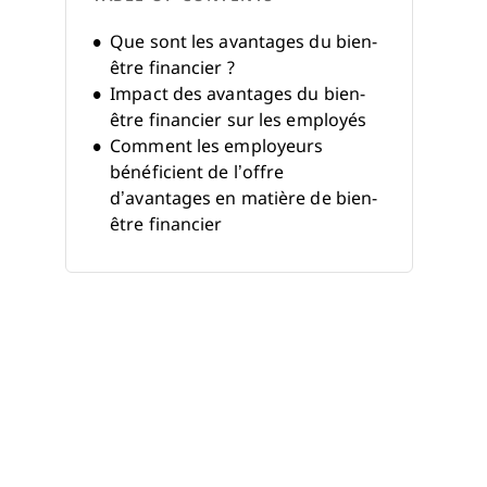
Que sont les avantages du bien-
être financier ?
Impact des avantages du bien-
être financier sur les employés
Comment les employeurs
bénéficient de l’offre
d’avantages en matière de bien-
être financier
Mise en place de programmes
de bien-être financier sur le lieu
de travail
Mesurer le succès des
programmes de bien-être
financier
Tendances futures des
avantages du bien-être financier