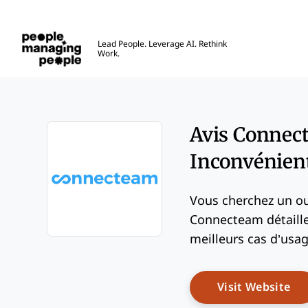
Gestion des personnes
Lead People. Leverage AI. Rethink
Work.
Skip to main content
Avis Connect
Inconvénient
Vous cherchez un out
Connecteam détaille 
meilleurs cas d’usag
Opens new window
Op
Visit Website