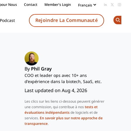
 pour Nous
Contact
Member's Login
Add us on Li
Follow us
Follow
Rejoindre La Communauté
Podcast
Op
By
Phil Gray
COO et leader ops avec 10+ ans
d'expérience dans la biotech, SaaS, etc.
Last updated on Aug 4, 2026
Les clics sur les liens ci-dessous peuvent générer
une commission, qui contribue à nos
tests et
évaluations indépendants
de logiciels et de
services.
En savoir plus sur notre approche de
transparence
.