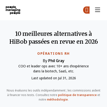
Gestion des personnes
Re
Re
Skip to main content
10 meilleures alternatives à
HiBob passées en revue en 2026
OPÉRATIONS RH
By
Phil Gray
COO et leader ops avec 10+ ans d'expérience
dans la biotech, SaaS, etc.
Last updated on Jul 31, 2026
Nous évaluons les outils indépendamment ; les commissions aident
à financer nos tests. Consultez notre
politique de transparence
et
notre
méthodologie
.