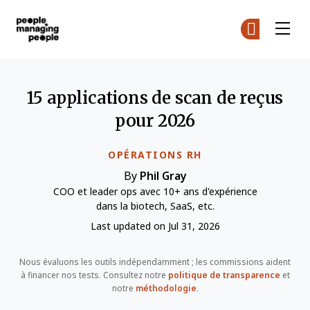
Gestion des personnes
Re
Re
Skip to main content
15 applications de scan de reçus
pour 2026
OPÉRATIONS RH
By
Phil Gray
COO et leader ops avec 10+ ans d'expérience
dans la biotech, SaaS, etc.
Last updated on Jul 31, 2026
Nous évaluons les outils indépendamment ; les commissions aident
à financer nos tests. Consultez notre
politique de transparence
et
notre
méthodologie
.