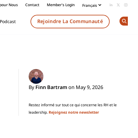
 pour Nous
Contact
Member's Login
Add us on Li
Follow us
Follow
Rejoindre La Communauté
Podcast
Op
By
Finn Bartram
on May 9, 2026
Restez informé sur tout ce qui concerne les RH et le
leadership.
Rejoignez notre newsletter