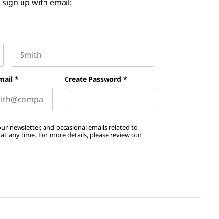
 sign up with email:
Last name
mail
*
Create Password
*
ur newsletter, and occasional emails related to
t any time. For more details, please review our