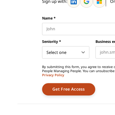
Sign up with:
Or
Name
*
First name
Seniority
*
Business e
By submitting this form, you agree to receive o
People Managing People. You can unsubscribe a
Privacy Policy