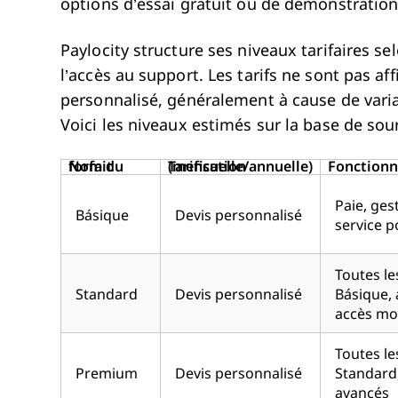
options d’essai gratuit ou de démonstration
Paylocity structure ses niveaux tarifaires selo
l’accès au support. Les tarifs ne sont pas a
personnalisé, généralement à cause de variabl
Voici les niveaux estimés sur la base de sour
Nom du forfait
Tarification (mensuelle/annuelle)
Fonctionna
Paie, ges
Básique
Devis personnalisé
service p
Toutes le
Standard
Devis personnalisé
Básique, 
accès mo
Toutes le
Premium
Devis personnalisé
Standard,
avancés