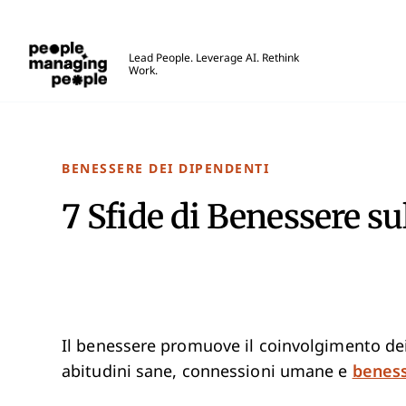
Gestione delle Persone
Lead People. Leverage AI. Rethink
Work.
Skip to main content
BENESSERE DEI DIPENDENTI
7 Sfide di Benessere su
Il benessere promuove il coinvolgimento dei
abitudini sane, connessioni umane e
beness