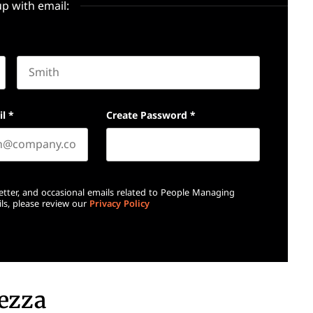
up with email:
Last name
il
*
Create Password
*
etter, and occasional emails related to People Managing
ls, please review our
Privacy Policy
lezza