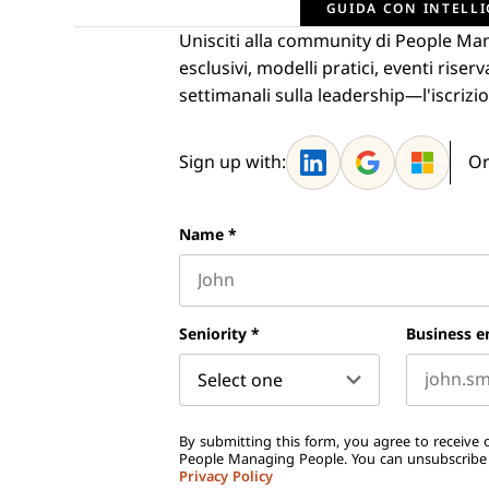
GUIDA CON INTELLI
Unisciti alla community di People Ma
esclusivi, modelli pratici, eventi ris
settimanali sulla leadership—l'iscrizio
Sign up with:
Or
Name
*
First name
Seniority
*
Business e
By submitting this form, you agree to receive o
People Managing People. You can unsubscribe a
Privacy Policy