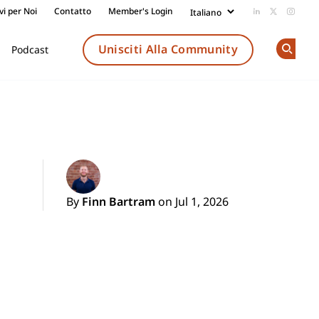
vi per Noi
Contatto
Member's Login
Add us on Li
Follow us
Follow
Unisciti Alla Community
Podcast
Op
By
Finn Bartram
on Jul 1, 2026