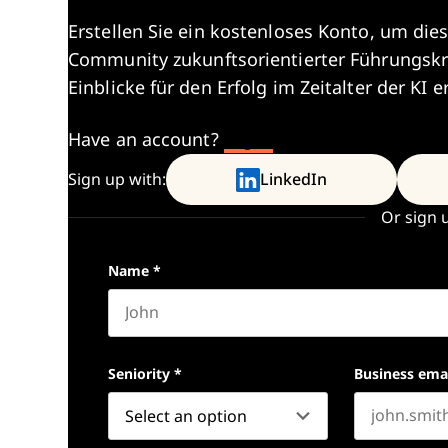
Erstellen Sie ein kostenloses Konto, um dies
Community zukunftsorientierter Führungskr
Einblicke für den Erfolg im Zeitalter der KI e
Have an account?
Log In
Sign up with:
LinkedIn
Or sign 
Name
*
First name
Seniority
*
Business ema