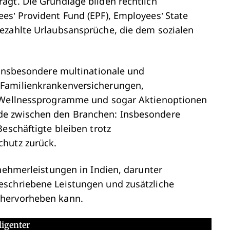
ägt. Die Grundlage bilden rechtlich
es’ Provident Fund (EPF), Employees’ State
ezahlte Urlaubsansprüche, die dem sozialen
 insbesondere multinationale und
 Familienkrankenversicherungen,
, Wellnessprogramme und sogar Aktienoptionen
de zwischen den Branchen: Insbesondere
eschäftigte bleiben trotz
chutz zurück.
tnehmerleistungen in Indien, darunter
eschriebene Leistungen und zusätzliche
 hervorheben kann.
ligenter