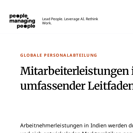
Menschen, die Menschen führen
Lead People. Leverage AI. Rethink
Work.
Skip to main content
GLOBALE PERSONALABTEILUNG
Mitarbeiterleistungen 
umfassender Leitfade
Arbeitnehmerleistungen in Indien werden d