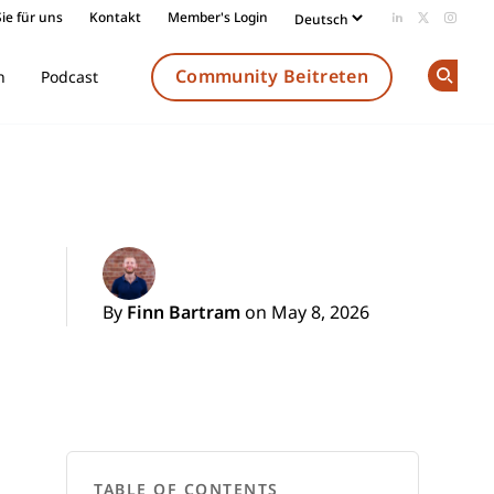
ie für uns
Kontakt
Member's Login
Add us on Li
Follow us
Follow
Community Beitreten
n
Podcast
Op
By
Finn Bartram
on May 8, 2026
TABLE OF CONTENTS