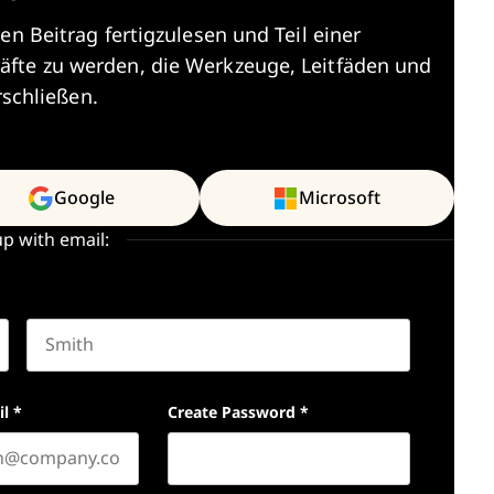
en Beitrag fertigzulesen und Teil einer
äfte zu werden, die Werkzeuge, Leitfäden und
rschließen.
Google
Microsoft
up with email:
Last name
il
*
Create Password
*