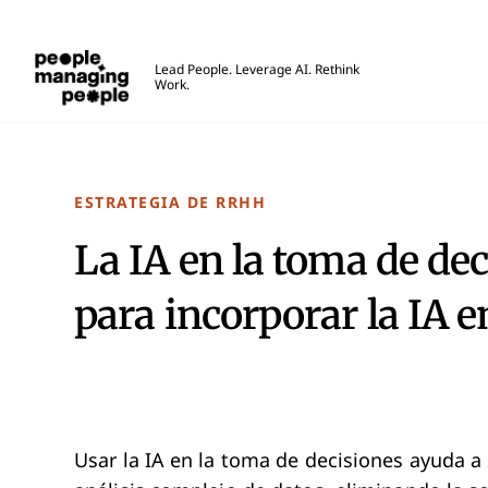
Personas que gestionan personas
Lead People. Leverage AI. Rethink
Work.
Skip to main content
ESTRATEGIA DE RRHH
La IA en la toma de dec
para incorporar la IA 
Usar la IA en la toma de decisiones ayuda a