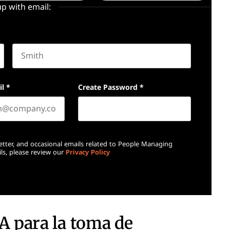
up with email:
Last name
il
*
Create Password
*
etter, and occasional emails related to People Managing
ls, please review our
Privacy Policy
IA para la toma de