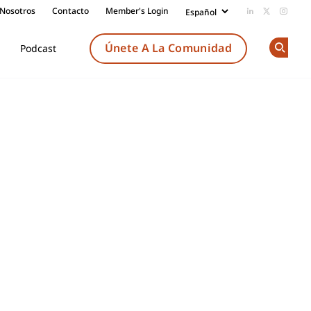
 Nosotros
Contacto
Member's Login
Add us on Li
Follow us
Follow
Únete A La Comunidad
Podcast
Op