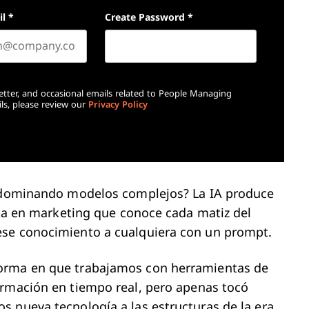
il
*
Create Password
*
etter, and occasional emails related to People Managing
ls, please review our
Privacy Policy
s dominando modelos complejos? La IA produce
ista en marketing que conoce cada matiz del
ese conocimiento a cualquiera con un prompt.
forma en que trabajamos con herramientas de
ormación en tiempo real, pero apenas tocó
 nueva tecnología a las estructuras de la era