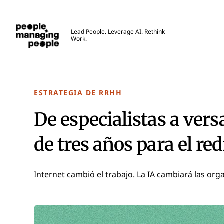
Personas que gestionan personas
Lead People. Leverage AI. Rethink
Work.
Skip to main content
ESTRATEGIA DE RRHH
De especialistas a versa
de tres años para el re
Internet cambió el trabajo. La IA cambiará las org