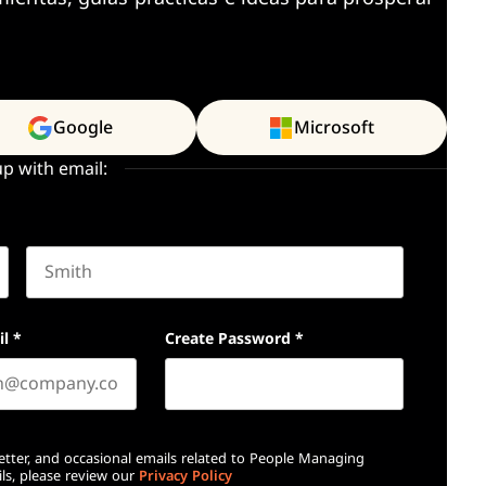
Google
Microsoft
up with email:
Last name
il
*
Create Password
*
etter, and occasional emails related to People Managing
ls, please review our
Privacy Policy