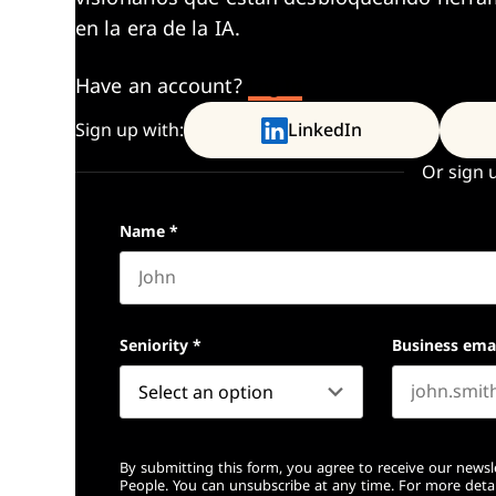
en la era de la IA.
Have an account?
Log In
Sign up with:
LinkedIn
Or sign 
Name
*
First name
Seniority
*
Business ema
By submitting this form, you agree to receive our newsl
People. You can unsubscribe at any time. For more detai