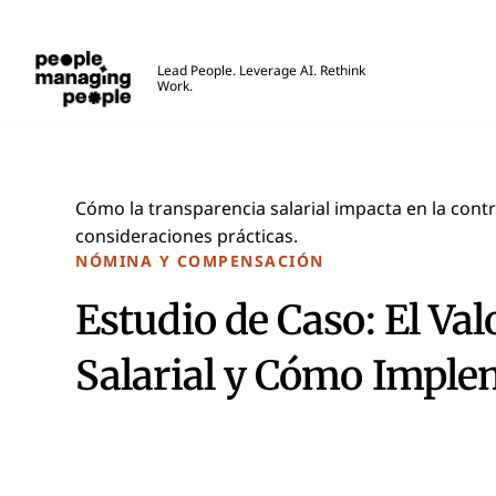
Personas que gestionan personas
Lead People. Leverage AI. Rethink
Work.
Skip to main content
Cómo la transparencia salarial impacta en la cont
consideraciones prácticas.
NÓMINA Y COMPENSACIÓN
Estudio de Caso: El Val
Salarial y Cómo Imple