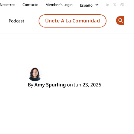
 Nosotros
Contacto
Member's Login
Add us on Li
Follow us
Follow
Únete A La Comunidad
Podcast
Op
By
Amy Spurling
on Jun 23, 2026