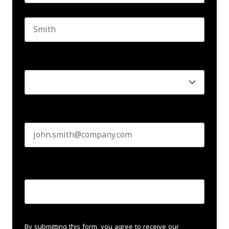
First name
Last name
Seniority
*
Business email
*
Create Password
*
By submitting this form, you agree to receive our