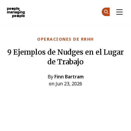
Personas que gestionan personas
Ún
Ún
Skip to main content
OPERACIONES DE RRHH
9 Ejemplos de Nudges en el Lugar
de Trabajo
By
Finn Bartram
on Jun 23, 2026