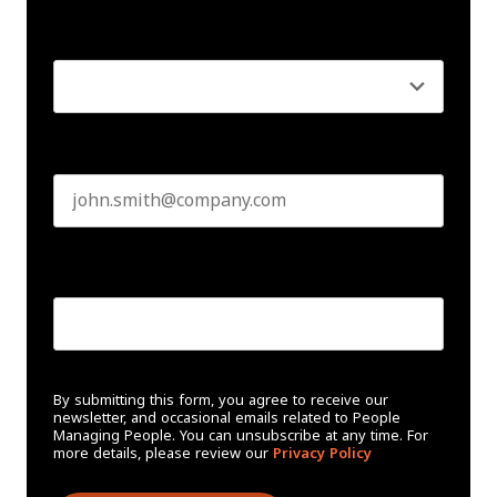
Last name
Seniority
*
Business email
*
Create Password
*
By submitting this form, you agree to receive our
newsletter, and occasional emails related to People
Managing People. You can unsubscribe at any time. For
more details, please review our
Privacy Policy