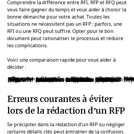
Comprendre la différence entre RFI, RFP et RFQ peut
vous faire gagner du temps et vous aider à choisir la
bonne démarche pour votre achat. Toutes les
situations ne nécessitent pas un RFP ; parfois, une
RFI ou une RFQ peut suffire. Opter pour le bon
document peut rationaliser le processus et réduire
les complications.
Voici une comparaison rapide pour vous aider à
décider :
Type de document
Objectif
Quand l’utiliser
Que doit contenir le document
Niveau de détai
Request for Information (RFI)
Recueillir des informations générales et des solutions
Lorsque vous explorez les solutions du marché et souhaitez comprendre l’offre disponible
Questions de base sur les capacités et les offres
Faib
Request for Proposal (RFP)
Demander des propositions à des fournisseurs sélectionnés pour des besoins spécifiques
Lorsque vous avez des besoins précis et souhaitez comparer des propositions détaillées de fournisseurs
Exigences détaillées, périmètre, critères d’évaluation
Élev
Request for Quotation (RFQ)
Obtenir des tarifs pour des outils ou services précis
Lorsque vous savez exactement ce dont vous avez besoin et souhaitez uniquement des devis
Services ou produits spécifiques demandés
Moy
Erreurs courantes à éviter
lors de la rédaction d’un RFP
Se précipiter dans la rédaction d’un RFP ou négliger
certains détails clés peut entraîner de la confusion,