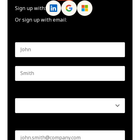
Sign up with:
Or sign up with email:
Name
*
First name
Last name
Seniority
*
Business email
*